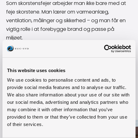
Som skorstensfejer arbejder man ikke bare med at
feje skorstene. Man lærer om varmeanlæg,
ventilation, målinger og sikkerhed – og man får en
vigtig rolle i at forebygge brand og passe på
miljøet.
Videoen giver et indblik i både undervisningen,
fællesskabet og de muligheder,
skorstensfejeruddannelsen åbner op for.
This website uses cookies
Se videoen under
Skorstensfejeruddannelsen
og
We use cookies to personalise content and ads, to
mød Emil.
provide social media features and to analyse our traffic.
We also share information about your use of our site with
our social media, advertising and analytics partners who
Hold dig opdateret
may combine it with other information that you’ve
provided to them or that they’ve collected from your use
Læs mere om Sommerferie på EUC Syd
Læs 
of their services.