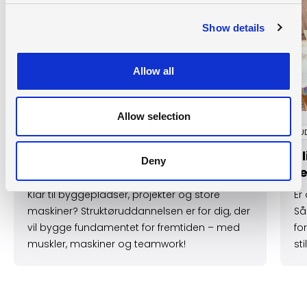
Show details
Allow all
Allow selection
EUD
EU
Bliv anlægs- og bygningsstruktør
Bl
Deny
- byg fremtidens projekter
t
Klar til byggepladser, projekter og store
Er
maskiner? Struktøruddannelsen er for dig, der
Så
vil bygge fundamentet for fremtiden – med
fo
muskler, maskiner og teamwork!
st