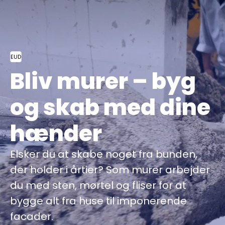
EUD
Bliv murer – byg
og skab med dine
hænder
Elsker du at skabe noget fra bunden,
der holder i årtier? Som murer arbejder
du med sten, mørtel og fliser for at
bygge alt fra huse til imponerende
facader.