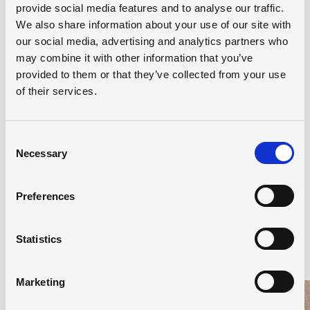
Hvordan får jeg penge under min
provide social media features and to analyse our traffic.
uddannelse?
We also share information about your use of our site with
Kan jeg få hjælp i undervisningen?
our social media, advertising and analytics partners who
may combine it with other information that you’ve
Hvordan sparer jeg penge på transport?
provided to them or that they’ve collected from your use
Merit - Allerede haft fag eller lært noget
of their services.
på jobbet?
Hvad er adgangskravene?
Consent
Necessary
Selection
MANGLER DU YDERLIGERE INFORMATIONER?
Preferences
Statistics
Relaterede uddannelser
Marketing
Læs mere om Bliv anlægs- og bygningsstruktør - byg 
Læs 