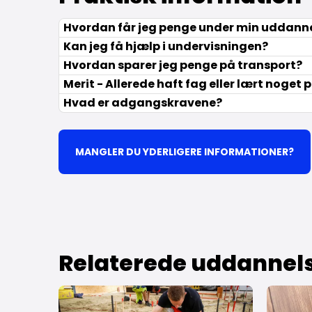
Hvordan får jeg penge under min uddann
Kan jeg få hjælp i undervisningen?
Hvordan sparer jeg penge på transport?
Merit - Allerede haft fag eller lært noget 
Hvad er adgangskravene?
MANGLER DU YDERLIGERE INFORMATIONER?
Relaterede uddannel
Læs mere om Bliv anlægs- og bygningsstruktø
Læs mere