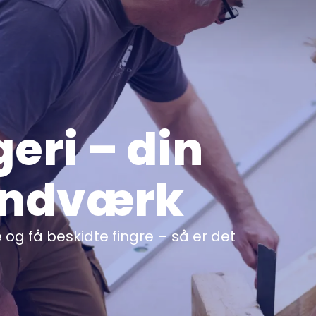
geri – din
håndværk
 og få beskidte fingre – så er det