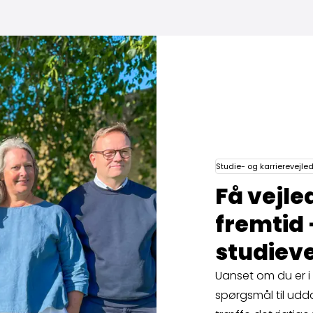
takt en studie­vejleder
Studie- og karrierevejle
Få vejled
fremtid 
studie­v
Uanset om du er i t
spørgsmål til udda