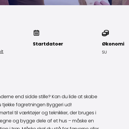
Startdatoer
Økonomi
lt
SU
derne end sidde stille? Kan du lide at skabe
u tjekke fagretningen Byggeri ud!
rtel til værktøjer og teknikker, der bruges i
e, tegne og bygge dele af et hus – måske en
ion i træ. Måske skal du stå for farverne eller