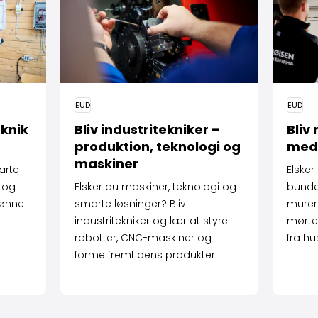
EUD
EUD
eknik
Bliv industri­tekniker –
Bliv
produktion, teknologi og
med
maskiner
marte
Elsker
r og
Elsker du maskiner, teknologi og
bunden
rønne
smarte løsninger? Bliv
murer
industritekniker og lær at styre
mørtel
robotter, CNC-maskiner og
fra hu
forme fremtidens produkter!