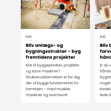
EUD
EUD
Bliv anlægs- og
Bliv
bygningsstruktør - byg
farv
fremtidens projekter
hån
Klar til byggepladser, projekter
Er du 
og store maskiner?
håndv
Struktøruddannelsen er for dig,
bygni
der vil bygge fundamentet for
noget 
fremtiden – med muskler,
kreativ
maskiner og teamwork!
fede t