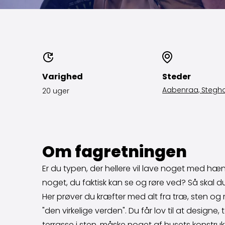
Varighed
Steder
Aabenraa, Stegho
20 uger
Om fagretningen
Er du typen, der hellere vil lave noget med hæn
noget, du faktisk kan se og røre ved? Så skal d
Her prøver du kræfter med alt fra træ, sten og mø
"den virkelige verden". Du får lov til at design
terrasse i sten, måske noget af husets konstrukt