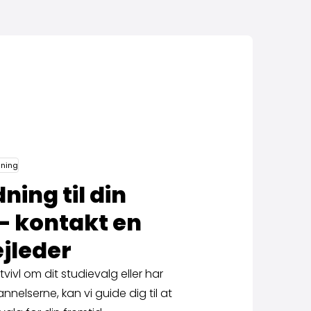
dning
ning til din
– kontakt en
ejleder
vivl om dit studievalg eller har
nnelserne, kan vi guide dig til at