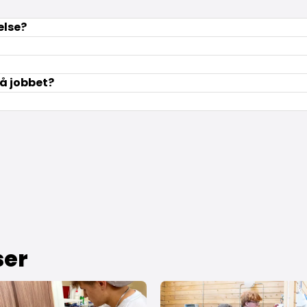
else?
på jobbet?
ser
r - byg fremtidens projekter
 om Bliv bygnings­maler - farver, teknik og håndværk
Læs mere om Bliv elektriker