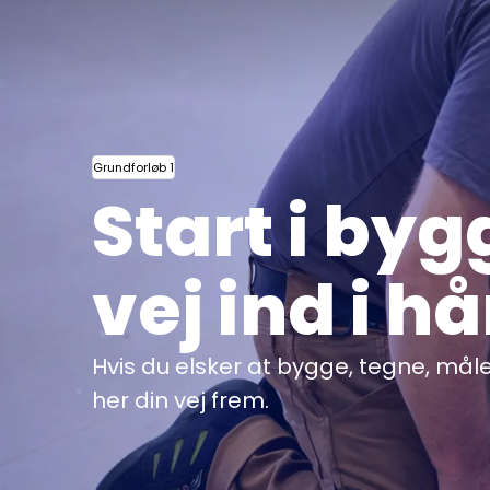
Grundforløb 1
Start i byg
vej ind i 
Hvis du elsker at bygge, tegne, måle
her din vej frem.