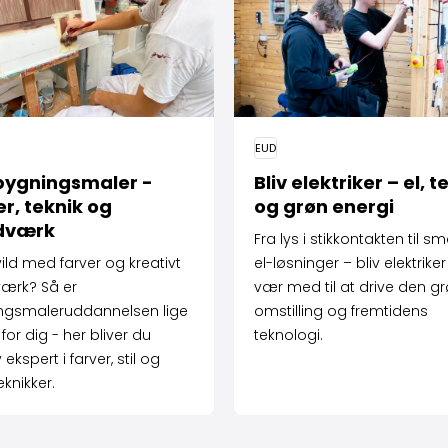
EUD
 bygnings­maler -
Bliv elektriker – el, t
er, teknik og
og grøn energi
dværk
Fra lys i stikkontakten til s
vild med farver og kreativt
el-løsninger – bliv elektrike
ærk? Så er
vær med til at drive den g
ngsmaleruddannelsen lige
omstilling og fremtidens
for dig - her bliver du
teknologi.
 ekspert i farver, stil og
eknikker.