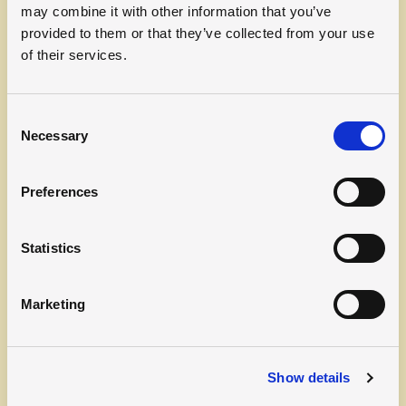
hinanden. Reglerne gælder for alle—uanset
may combine it with other information that you’ve
uddannelse, om det er EUD, EUX eller gymnasiale
provided to them or that they’ve collected from your use
fag. Så læs med, vær med, og vær med til at skabe
of their services.
den bedste skolekultur sammen. Du er en vigtig del
af fællesskabet!
Consent
Her finder du studie- og ordensreglerne
Necessary
Selection
Preferences
Statistics
Marketing
Show details