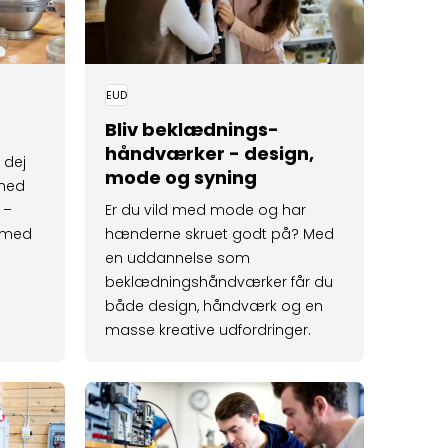
EUD
Bliv beklædnings­
håndværker - design,
 dej
mode og syning
 med
 –
Er du vild med mode og har
s med
hænderne skruet godt på? Med
en uddannelse som
beklædningshåndværker får du
både design, håndværk og en
masse kreative udfordringer.
 – el, teknik og grøn energi
Læs mere om Elektronik og svagstrøm – tekni