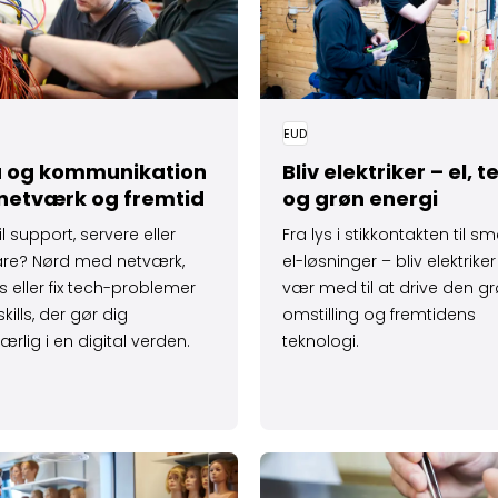
EUD
 og kommuni­kation
Bliv elektriker – el, t
, netværk og fremtid
og grøn energi
il support, servere eller
Fra lys i stikkontakten til s
are? Nørd med netværk,
el-løsninger – bliv elektrike
s eller fix tech-problemer
vær med til at drive den g
kills, der gør dig
omstilling og fremtidens
rlig i en digital verden.
teknologi.
 sundhed og mennesker
 om Bliv frisør – hår, styling og teknik
Læs mere om Gastronom -