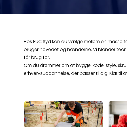
Hos EUC Syd kan du vælge mellem en masse f
bruger hovedet og hænderne. Vi blander teori o
får brug for.
Om du drømmer om at bygge, kode, style, skrue 
erhvervsuddannelse, der passer til dig. Klar til a
Læs mere om Bliv anlægs- og bygningsstruktø
Læs mere