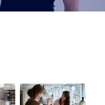
anlæg
ditor
Læs mere om Bliv beklædnings­håndværker - 