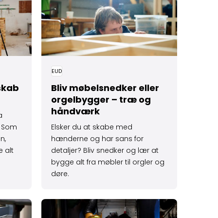
EUD
 skab
Bliv møbelsnedker eller
orgelbygger – træ og
håndværk
a
? Som
Elsker du at skabe med
n,
hænderne og har sans for
e alt
detaljer? Bliv snedker og lær at
bygge alt fra møbler til orgler og
døre.
r – et unikt håndværk
Læs mere om Smed – metal, svejsning og tekn