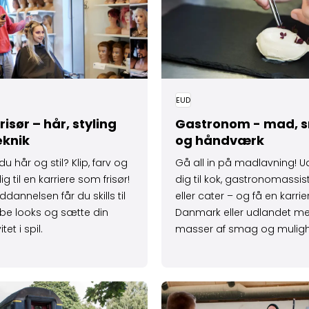
EUD
frisør – hår, styling
Gastronom - mad, 
eknik
og håndværk
du hår og stil? Klip, farv og
Gå all in på madlavning! 
ig til en karriere som frisør!
dig til kok, gastronomassis
dannelsen får du skills til
eller cater – og få en karrier
be looks og sætte din
Danmark eller udlandet m
itet i spil.
masser af smag og muligh
logistik og transport
 om Bliv lokomotiv­fører - tog, sikkerhed og transport
Læs mere om Bliv murer –