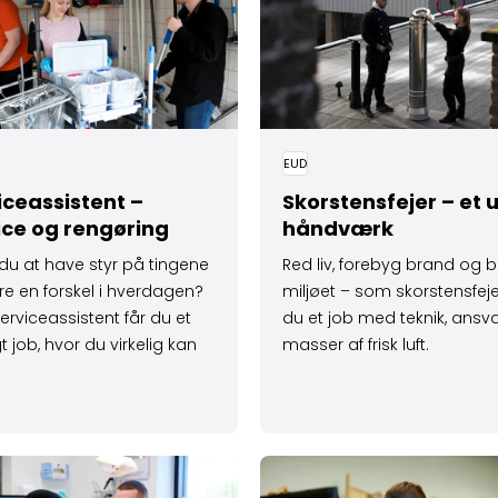
EUD
ice­assistent –
Skorstensfejer – et u
ice og rengøring
håndværk
 du at have styr på tingene
Red liv, forebyg brand og b
e en forskel i hverdagen?
miljøet – som skorstensfeje
rviceassistent får du et
du et job med teknik, ansv
gt job, hvor du virkelig kan
masser af frisk luft.
itet
 om Tandklinik­assistent – klinik, mennesker og sundhed
Læs mere om Teknisk desig