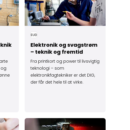
EUD
eknik
Elektronik og svagstrøm
– teknik og fremtid
marte
Fra printkort og power til livsvigtig
r og
teknologi – som
rønne
elektronikfagtekniker er det DIG,
der får det hele til at virke.
 mad, smag og håndværk
Læs mere om Bliv industri­tekniker – produktio