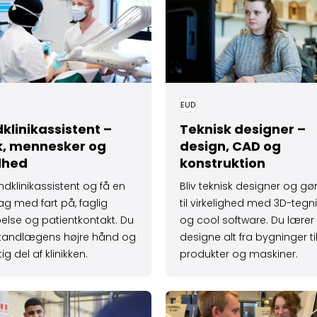
EUD
klinik­assistent –
Teknisk designer –
ik, mennesker og
design, CAD og
dhed
konstruktion
andklinikassistent og få en
Bliv teknisk designer og gør
g med fart på, faglig
til virkelighed med 3D-tegn
else og patientkontakt. Du
og cool software. Du lærer
r tandlægens højre hånd og
designe alt fra bygninger ti
ig del af klinikken.
produkter og maskiner.
godstransport
e om VVS-energiuddannelsen - teknik og grøn energi
Læs mere om Værktøjs­uddan