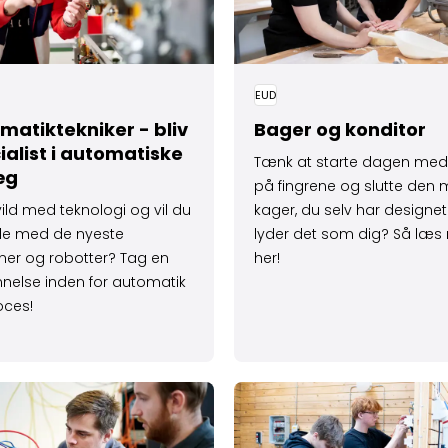
EUD
matiktekniker - bliv
Bager og konditor
ialist i automatiske
Tænk at starte dagen med
æg
på fingrene og slutte den
vild med teknologi og vil du
kager, du selv har designet
de med de nyeste
lyder det som dig? Så læ
ner og robotter? Tag en
her!
nelse inden for automatik
oces!
knik og håndværk
e om Data og kommuni­kation - IT, netværk og fremtid
Læs mere om Bliv elektriker