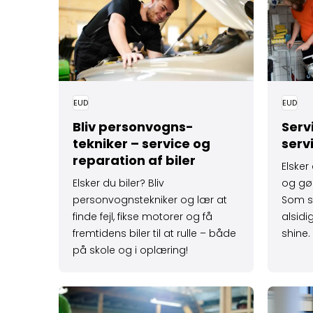
EUD
EUD
Bliv personvogns­
Serv
tekniker – service og
serv
reparation af biler
Elsker
Elsker du biler? Bliv
og gør
personvognstekniker og lær at
Som se
finde fejl, fikse motorer og få
alsidi
fremtidens biler til at rulle – både
shine.
på skole og i oplæring!
Læs mere om Snedker – træ, design og kreativ
Læs mere