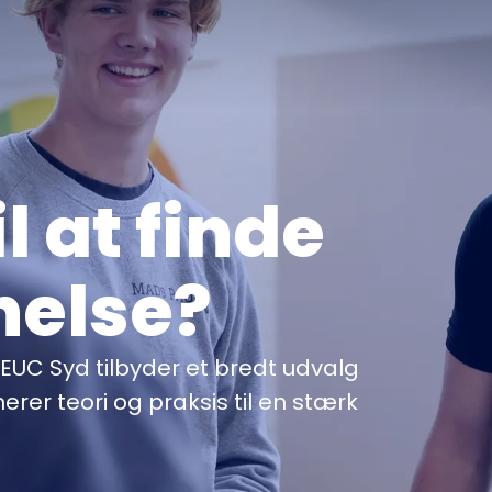
il at finde
nelse?
 EUC Syd tilbyder et bredt udvalg
rer teori og praksis til en stærk