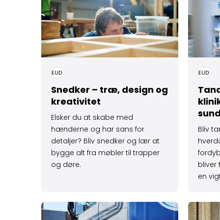
EUD
EUD
Snedker – træ, design og
Tand
kreativitet
klin
sun
Elsker du at skabe med
hænderne og har sans for
Bliv t
detaljer? Bliv snedker og lær at
hverda
bygge alt fra møbler til trapper
fordyb
og døre.
blive
en vigt
Læs mere om Bliv chauffør – uddannelse i vej
Læs mer