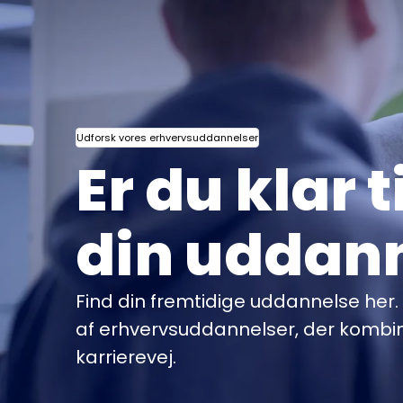
Udforsk vores erhvervsuddannelser
Er du klar t
din uddan
Find din fremtidige uddannelse her.
af erhvervsuddannelser, der kombine
karrierevej.