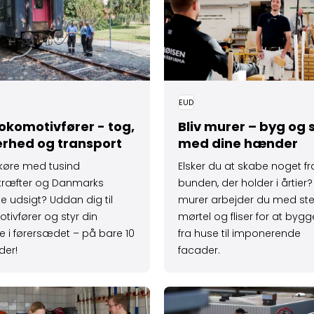
EUD
lokomotiv­fører - tog,
Bliv murer – byg og
erhed og transport
med dine hænder
 køre med tusind
Elsker du at skabe noget fr
kræfter og Danmarks
bunden, der holder i årtier
te udsigt? Uddan dig til
murer arbejder du med ste
tivfører og styr din
mørtel og fliser for at bygg
re i førersædet – på bare 10
fra huse til imponerende
er!
facader.
ce og reparation af biler
 om Service­assistent – service og rengøring
Læs mere om Skorstensfeje