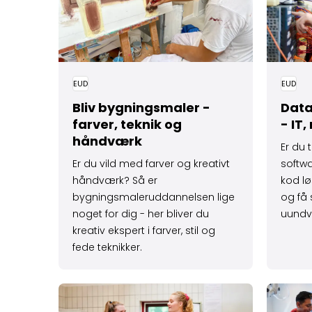
EUD
EUD
Bliv bygnings­maler -
Data
farver, teknik og
- IT
håndværk
Er du t
Er du vild med farver og kreativt
softw
håndværk? Så er
kod lø
bygningsmaleruddannelsen lige
og få s
noget for dig - her bliver du
uundvæ
kreativ ekspert i farver, stil og
fede teknikker.
Læs mere om Bliv ernærings­assistent - mad,
Læs mere