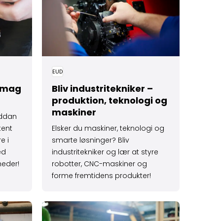
EUD
smag
Bliv industri­tekniker –
produktion, teknologi og
maskiner
Uddan
tent
Elsker du maskiner, teknologi og
e i
smarte løsninger? Bliv
ed
industritekniker og lær at styre
eder!
robotter, CNC-maskiner og
forme fremtidens produkter!
 byg og skab med dine hænder
Læs mere om Bliv møbelsnedker eller orgelb