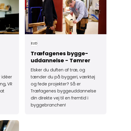
EUD
Træfagenes bygge­
uddannelse - Tømrer
Elsker du duften af træ, og
 idéer
tænder du på byggeri, værktøj
ing, VR
og fede projekter? Så er
 at
Træfagenes byggeuddannelse
l
din direkte vej til en fremtid i
byggebranchen!
nelsen - præcision og teknik i industrien