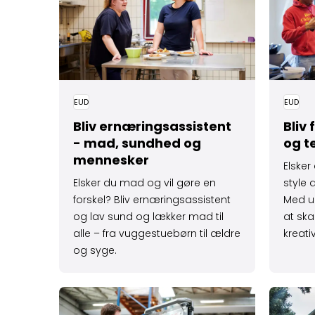
EUD
EUD
Bliv ernærings­assistent
Bliv 
- mad, sundhed og
og t
mennesker
Elsker 
Elsker du mad og vil gøre en
style d
forskel? Bliv ernæringsassistent
Med ud
og lav sund og lækker mad til
at ska
alle – fra vuggestuebørn til ældre
kreativ
og syge.
Læs mere om Lager og terminal - lagerstyring, 
Læs mere