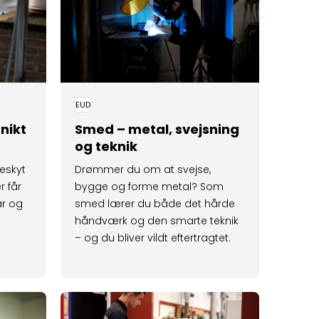
EUD
nikt
Smed – metal, svejsning
og teknik
eskyt
Drømmer du om at svejse,
r får
bygge og forme metal? Som
ar og
smed lærer du både det hårde
håndværk og den smarte teknik
– og du bliver vildt eftertragtet.
ner – design, CAD og konstruktion
Læs mere om Træfagenes bygge­uddannelse 