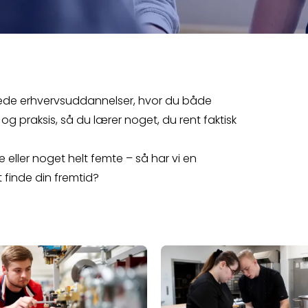
ede erhvervsuddannelser, hvor du både
g praksis, så du lærer noget, du rent faktisk
eller noget helt femte – så har vi en
t finde din fremtid?
r - byg fremtidens projekter
 om Automatiktekniker - bliv specialist i automatiske 
Læs mere om Bager og kon