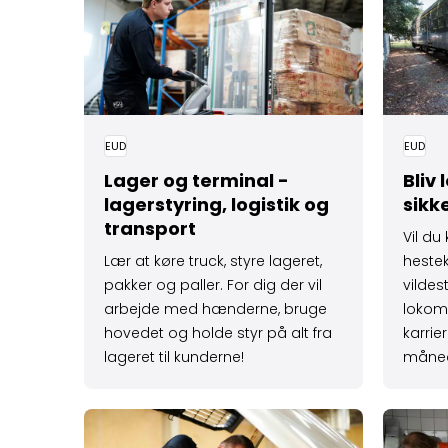
EUD
EUD
Lager og terminal -
Bliv 
lagerstyring, logistik og
sikk
transport
Vil du
Lær at køre truck, styre lageret,
heste
pakker og paller. For dig der vil
vildes
arbejde med hænderne, bruge
lokomo
hovedet og holde styr på alt fra
karrie
lageret til kunderne!
måned
Læs mere om Bliv personvogns­tekniker – servi
Læs mere