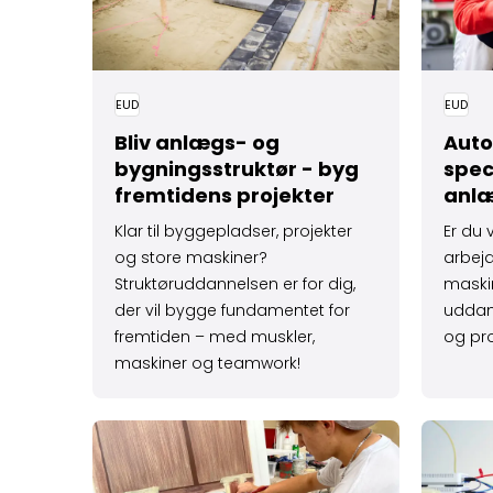
EUD
EUD
Bliv anlægs- og
Auto
bygningsstruktør - byg
spec
fremtidens projekter
anl
Klar til byggepladser, projekter
Er du 
og store maskiner?
arbej
Struktøruddannelsen er for dig,
maski
der vil bygge fundamentet for
uddan
fremtiden – med muskler,
og pr
maskiner og teamwork!
Læs mere om Bliv bygnings­maler - farver, te
Læs mer