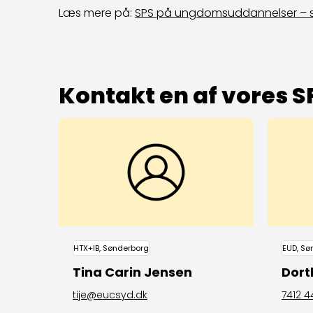
Læs mere på:
SPS på ungdomsuddannelser – 
Kontakt en af vores S
HTX+IB, Sønderborg
EUD, Sø
Tina Carin Jensen
Dort
tije@eucsyd.dk
7412 4