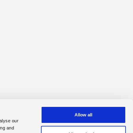
Allow all
alyse our
ing and