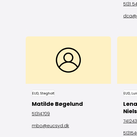
5131 5
dca@e
EUD, Stegholt
EUD, Lu
Matilde Bøgelund
Lena
Niel
51314709
74124
mbo@eucsyd.dk
51315