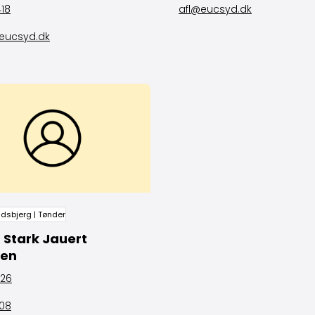
418
afl@eucsyd.dk
ucsyd.dk
ndsbjerg | Tønder
 Stark Jauert
sen
326
408