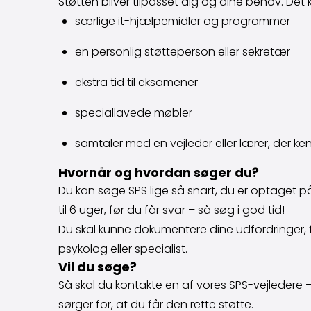
Støtten bliver tilpasset dig og dine behov. Det 
særlige it-hjælpemidler og programmer
en personlig støtteperson eller sekretær
ekstra tid til eksamener
speciallavede møbler
samtaler med en vejleder eller lærer, der ken
Hvornår og hvordan søger du?
Du kan søge SPS lige så snart, du er optaget 
til 6 uger, før du får svar – så søg i god tid!
Du skal kunne dokumentere dine udfordringer, f
psykolog eller specialist.
Vil du søge?
Så skal du kontakte en af vores SPS-vejledere 
sørger for, at du får den rette støtte.