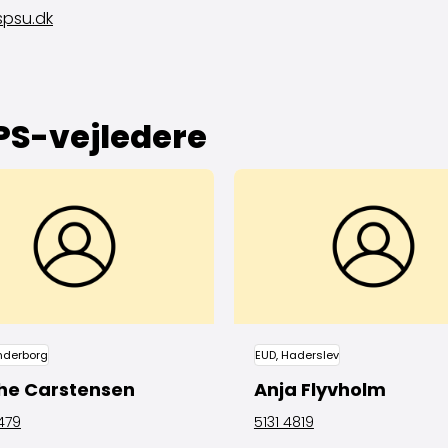
spsu.dk
PS-vejledere
nderborg
EUD, Haderslev
he Carstensen
Anja Flyvholm
479
5131 4819