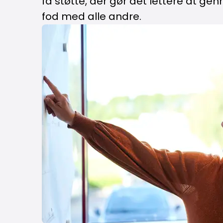
få støtte, der gør det lettere at g
fod med alle andre.