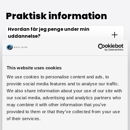
Praktisk information
Hvordan får jeg penge under min
uddannelse?
Kan jeg få hjælp i undervisningen?
Hvordan sparer jeg penge på transport?
Merit - Allerede haft fag eller lært noget
på jobbet?
This website uses cookies
Hvad er adgangskravene?
We use cookies to personalise content and ads, to
provide social media features and to analyse our traffic.
We also share information about your use of our site with
MANGLER DU YDERLIGERE INFORMATIONER?
our social media, advertising and analytics partners who
may combine it with other information that you’ve
provided to them or that they’ve collected from your use
of their services.