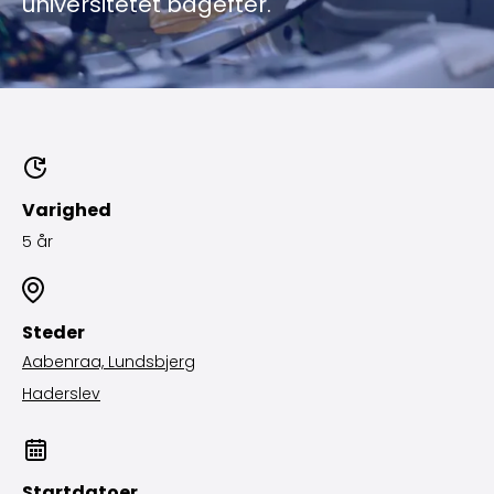
universitetet bagefter.
Varighed
5 år
Steder
Aabenraa, Lundsbjerg
Haderslev
Startdatoer