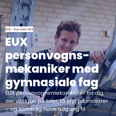
EUX - Kun som GF2
EUX
personvogns­
mekaniker med
gymnasiale fag
EUX personvognsmekaniker er for dig,
der vil skrue på biler, få styr på motorer
– og samtidig have adgang til