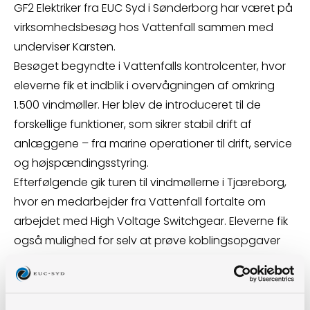
GF2 Elektriker fra EUC Syd i Sønderborg har været på
virksomhedsbesøg hos Vattenfall sammen med
underviser Karsten.
Besøget begyndte i Vattenfalls kontrolcenter, hvor
eleverne fik et indblik i overvågningen af omkring
1.500 vindmøller. Her blev de introduceret til de
forskellige funktioner, som sikrer stabil drift af
anlæggene – fra marine operationer til drift, service
og højspændingsstyring.
Efterfølgende gik turen til vindmøllerne i Tjæreborg,
hvor en medarbejder fra Vattenfall fortalte om
arbejdet med High Voltage Switchgear. Eleverne fik
også mulighed for selv at prøve koblingsopgaver
under vejledning.
Virksomhedsbesøg som dette giver eleverne
mulighed for at koble teori og praksis og få et