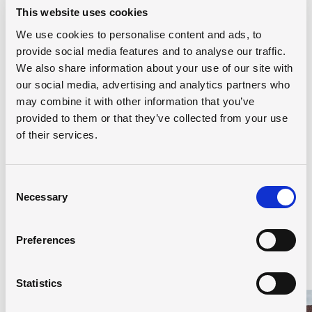
realistisk billede af de arbejdsområder, de kan møde
This website uses cookies
i branchen efter endt uddannelse.
We use cookies to personalise content and ads, to
provide social media features and to analyse our traffic.
We also share information about your use of our site with
our social media, advertising and analytics partners who
may combine it with other information that you’ve
provided to them or that they’ve collected from your use
of their services.
Consent
Necessary
Selection
Preferences
Hold dig opdateret
Statistics
Læs mere om Sommerferie på EUC Syd
Læs 