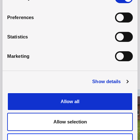
Preferences
Statistics
Marketing
Hold dig opdateret
Show details
Læs mere om Sommerferie på EUC Syd
Læs 
Allow all
Allow selection