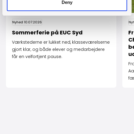
Deny
Nyhed 10.07.2026
Ny
Sommerferie på EUC Syd
Fr
C
Værkstederne er lukket ned, klasseværelserne
b
gjort klar, og både elever og medarbejdere
u
får en velfortjent pause.
Fr
Aa
fæ