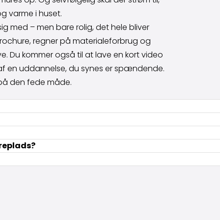
g varme i huset.
g med – men bare rolig, det hele bliver
gsbrochure, regner på materialeforbrug og
ave. Du kommer også til at lave en kort video
n af en uddannelse, du synes er spændende.
– på den fede måde.
æreplads?