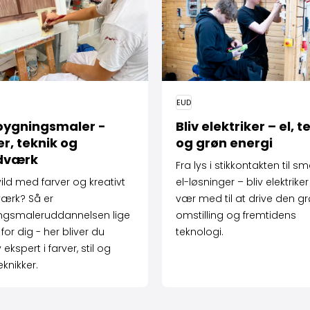
EUD
 bygnings­maler -
Bliv elektriker – el, t
er, teknik og
og grøn energi
dværk
Fra lys i stikkontakten til s
vild med farver og kreativt
el-løsninger – bliv elektrike
ærk? Så er
vær med til at drive den g
ngsmaleruddannelsen lige
omstilling og fremtidens
for dig - her bliver du
teknologi.
 ekspert i farver, stil og
eknikker.