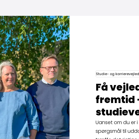
takt en studie­vejleder
Studie- og karrierevejle
Få vejled
fremtid 
studie­v
Uanset om du er i t
spørgsmål til udda