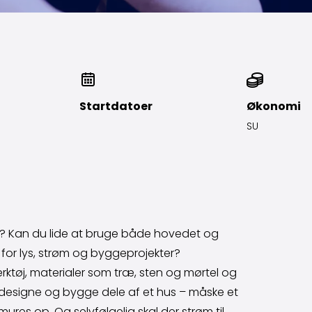
Startdatoer
Økonomi
SU
e? Kan du lide at bruge både hovedet og
or lys, strøm og byggeprojekter?
ktøj, materialer som træ, sten og mørtel og
t designe og bygge dele af et hus – måske et
ures op. Og selvfølgelig skal der strøm til,