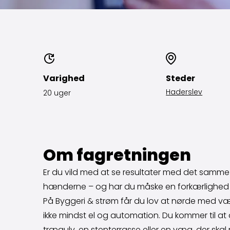
Varighed
Steder
Haderslev
20 uger
Om fagretningen
Er du vild med at se resultater med det samm
hænderne – og har du måske en forkærlighed f
På Byggeri & strøm får du lov at nørde med vær
ikke mindst el og automation. Du kommer til a
trægulv, en stenterrasse eller en væg, der skal m