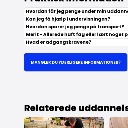
Hvordan får jeg penge under min uddann
Kan jeg få hjælp i undervisningen?
Hvordan sparer jeg penge på transport?
Merit - Allerede haft fag eller lært noget 
Hvad er adgangskravene?
MANGLER DU YDERLIGERE INFORMATIONER?
Relaterede uddannel
Læs mere om Bliv anlægs- og bygningsstruktø
Læs mere