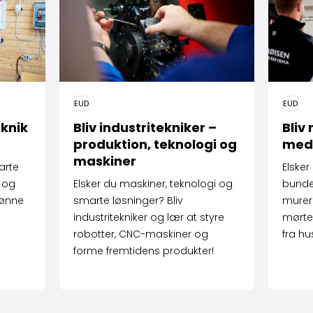
EUD
EUD
eknik
Bliv industri­tekniker –
Bliv
produktion, teknologi og
med
maskiner
marte
Elsker
r og
Elsker du maskiner, teknologi og
bunden
rønne
smarte løsninger? Bliv
murer
industritekniker og lær at styre
mørtel
robotter, CNC-maskiner og
fra hu
forme fremtidens produkter!