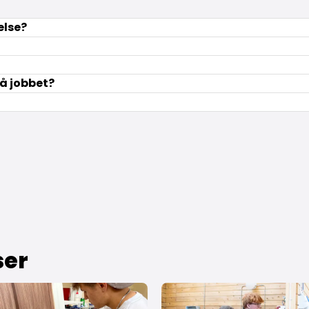
else?
på jobbet?
ser
r - byg fremtidens projekter
 om Bliv bygnings­maler - farver, teknik og håndværk
Læs mere om Bliv elektriker