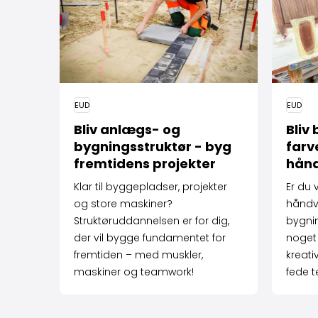
EUD
EUD
Bliv anlægs- og
Bliv
bygningsstruktør - byg
farv
fremtidens projekter
hån
Klar til byggepladser, projekter
Er du 
og store maskiner?
håndv
Struktøruddannelsen er for dig,
bygni
der vil bygge fundamentet for
noget 
fremtiden – med muskler,
kreativ
maskiner og teamwork!
fede t