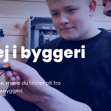
ej i byggeri
, mens du tester alt fra
ræbyggeri.