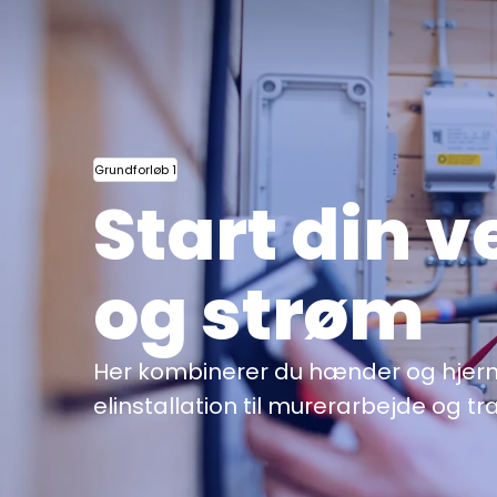
Grundforløb 1
Start din v
og strøm
Her kombinerer du hænder og hjerne
elinstallation til murerarbejde og t