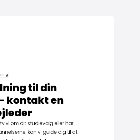
dning
ning til din
– kontakt en
ejleder
vivl om dit studievalg eller har
nnelserne, kan vi guide dig til at