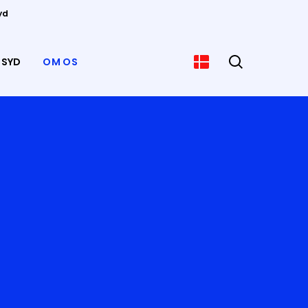
yd
 SYD
OM OS
Vælg sprog
Søg