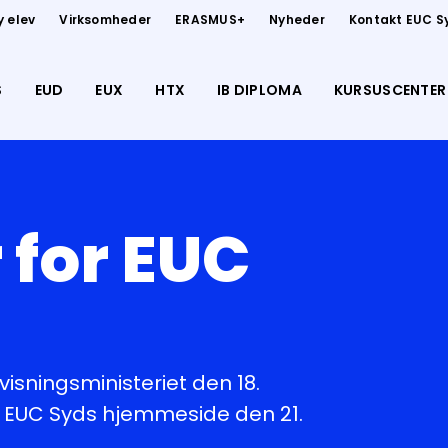
y elev
Virksomheder
ERASMUS+
Nyheder
Kontakt EUC S
S
EUD
EUX
HTX
IB DIPLOMA
KURSUSCENTER
for EUC
sningsministeriet den 18.
å EUC Syds hjemmeside den 21.