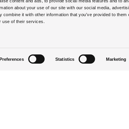
ise content and ads, to provide social media features and to an
rmation about your use of our site with our social media, advertis
 combine it with other information that you’ve provided to them o
 use of their services.
Preferences
Statistics
Marketing
UC Syd
MedarbejderIntra
Privatlivspolitikker
Tilgængelighedserklæ