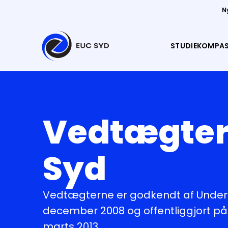
N
STUDIEKOMPA
Vedtægter 
Syd
Vedtægterne er godkendt af Undervi
december 2008 og offentliggjort p
marts 2013.