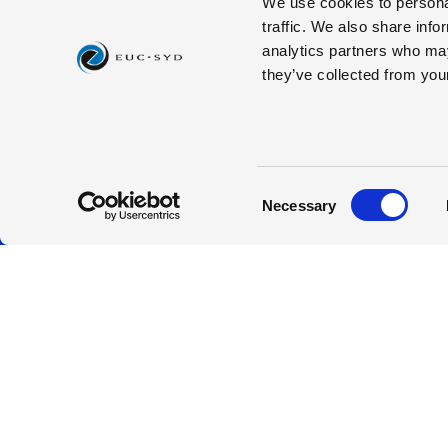
IB Diploma
We use cookies to personal
traffic. We also share info
Studievejledning
analytics partners who may
they’ve collected from your
CVR: 35891013
EAN: 5798000557048
Consent
Necessary
Cookiepolitik
Smiley-rapporter
Selection
Kvalitet
Karriere på E