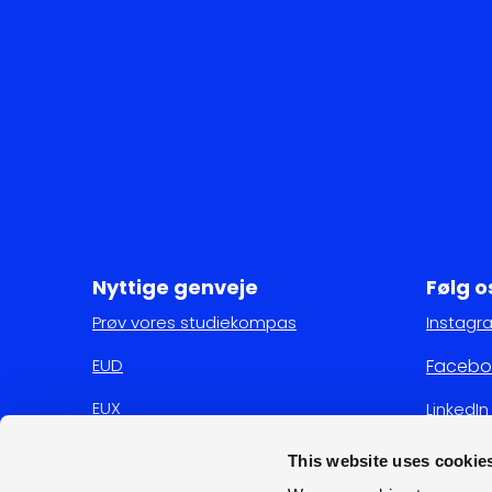
Nyttige genveje
Følg o
Prøv vores studiekompas
Instagr
EUD
Facebo
EUX
LinkedIn
HTX
This website uses cookie