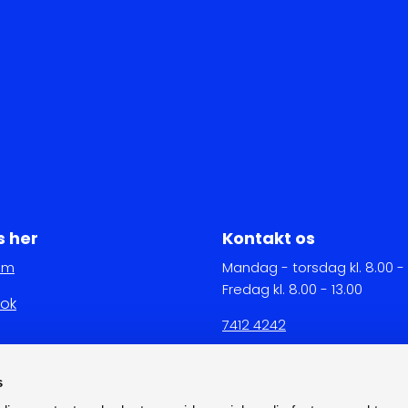
s her
Kontakt os
am
Mandag - torsdag kl. 8.00 -
Fredag kl. 8.00 - 13.00
ok
7412 4242
eucsyd@eucsyd.dk
s