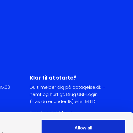
Klar til at starte?
 15.00
Du tilmelder dig på optagelse.dk –
nemt og hurtigt. Brug UNI-Login
(hvis du er under 18) eller MitID.
Er du i tvivl? Så hjælper vores
studievejledere dig videre.
Allow all
Gå til optagelse.dk