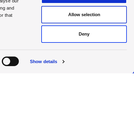
alyse our
ing and
Allow selection
r that
Deny
Kontak
Show details
ring