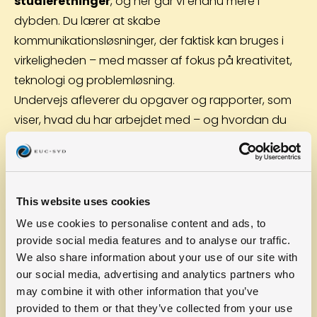
studieretninger
, og her går vi endnu mere i
dybden. Du lærer at skabe
kommunikationsløsninger, der faktisk kan bruges i
virkeligheden – med masser af fokus på kreativitet,
teknologi og problemløsning.
Undervejs afleverer du opgaver og rapporter, som
viser, hvad du har arbejdet med – og hvordan du
bruger dine kommunikationsevner i praksis.
Faget spiller godt sammen med både teknologiske,
naturvidenskabelige og humanistiske fag. Det giver
dig stærke værktøjer til at formidle idéer og viden –
This website uses cookies
på mange forskellige måder.
We use cookies to personalise content and ads, to
Her er
provide social media features and to analyse our traffic.
We also share information about your use of our site with
studieretningerne, hvor
our social media, advertising and analytics partners who
du kan vælge
may combine it with other information that you’ve
provided to them or that they’ve collected from your use